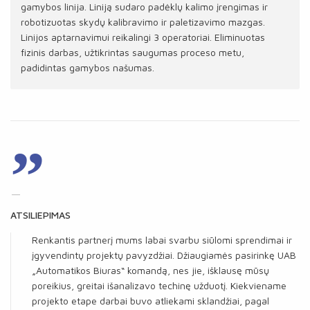
gamybos linija. Liniją sudaro padėklų kalimo įrengimas ir
robotizuotas skydų kalibravimo ir paletizavimo mazgas.
Linijos aptarnavimui reikalingi 3 operatoriai. Eliminuotas
fizinis darbas, užtikrintas saugumas proceso metu,
padidintas gamybos našumas.
”
ATSILIEPIMAS
Renkantis partnerį mums labai svarbu siūlomi sprendimai ir
įgyvendintų projektų pavyzdžiai. Džiaugiamės pasirinkę UAB
„Automatikos Biuras“ komandą, nes jie, išklausę mūsų
poreikius, greitai išanalizavo techinę užduotį. Kiekviename
projekto etape darbai buvo atliekami sklandžiai, pagal