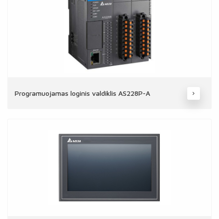
Programuojamas loginis valdiklis AS228P-A