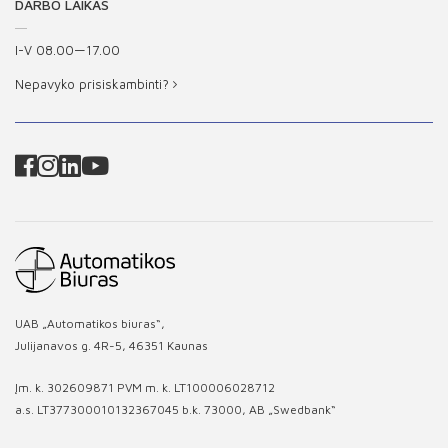
DARBO LAIKAS
I-V 08.00—17.00
Nepavyko prisiskambinti?
UAB „Automatikos biuras“,
Julijanavos g. 4R-5, 46351 Kaunas
Įm. k. 302609871 PVM m. k. LT100006028712
a.s. LT377300010132367045 b.k. 73000, AB „Swedbank“