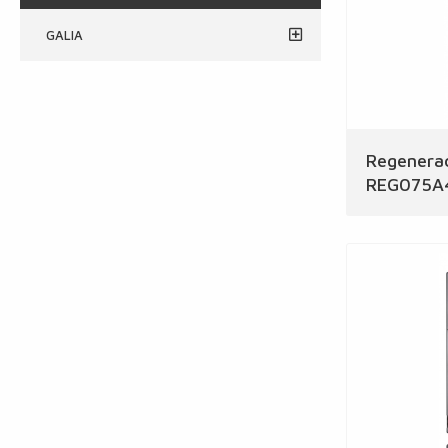
GALIA
Regenerac
REG075A