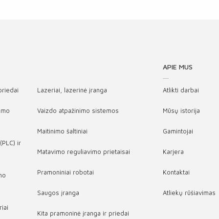
APIE MUS
 priedai
Lazeriai, lazerinė įranga
Atlikti darbai
vimo
Vaizdo atpažinimo sistemos
Mūsų istorija
Maitinimo šaltiniai
Gamintojai
(PLC) ir
Matavimo reguliavimo prietaisai
Karjera
Pramoniniai robotai
Kontaktai
ymo
Saugos įranga
Atliekų rūšiavimas
iai
Kita pramoninė įranga ir priedai