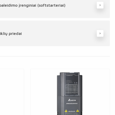
aleidimo įrenginiai (softstarteriai)
iklių priedai