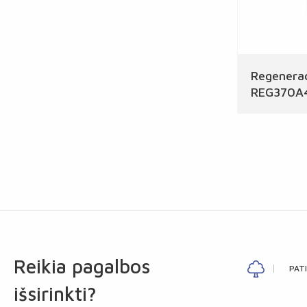
Regenerac
REG370A
Reikia pagalbos
PAT
išsirinkti?