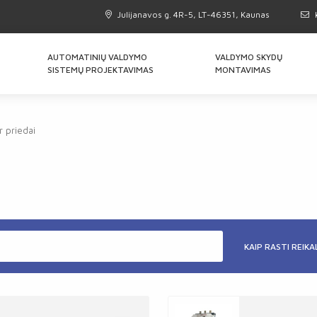
Julijanavos g. 4R-5, LT-46351, Kaunas
AUTOMATINIŲ VALDYMO
VALDYMO SKYDŲ
SISTEMŲ PROJEKTAVIMAS
MONTAVIMAS
ir priedai
KAIP RASTI REIK