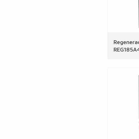
Regenerac
REG185A4