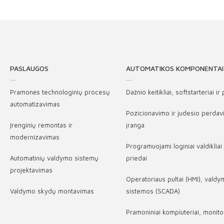
PASLAUGOS
AUTOMATIKOS KOMPONENTAI
Pramonės technologinių procesų
Dažnio keitikliai, softstarteriai ir
automatizavimas
Pozicionavimo ir judesio perda
Įrenginių remontas ir
įranga
modernizavimas
Programuojami loginiai valdikliai 
Automatinių valdymo sistemų
priedai
projektavimas
Operatoriaus pultai (HMI), vald
Valdymo skydų montavimas
sistemos (SCADA)
Pramoniniai kompiuteriai, monitor