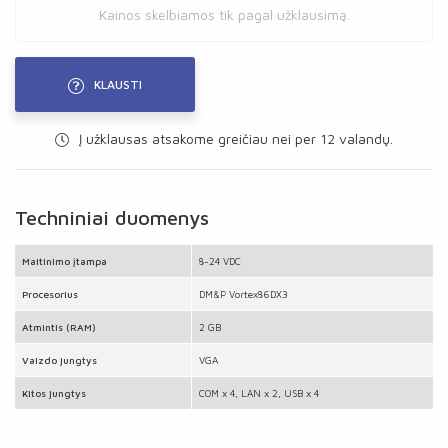
Kainos skelbiamos tik pagal užklausimą.
KLAUSTI
Į užklausas atsakome greičiau nei per 12 valandų.
Techniniai duomenys
Maitinimo įtampa
8-24 VDC
Procesorius
DM&P Vortex86DX3
Atmintis (RAM)
2 GB
Vaizdo jungtys
VGA
Kitos jungtys
COM x 4, LAN x 2, USB x 4