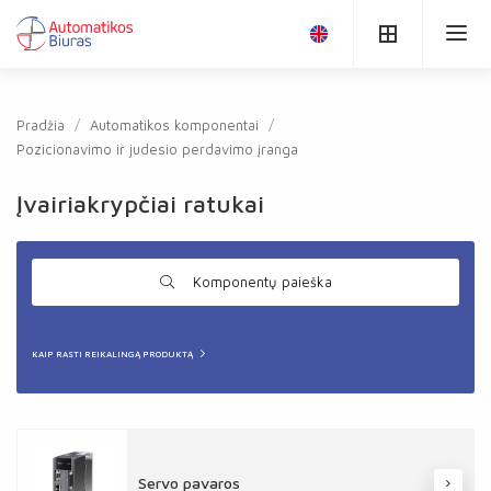
Pradžia
Automatikos komponentai
Pozicionavimo ir judesio perdavimo įranga
Įvairiakrypčiai ratukai
Komponentų paieška
KAIP RASTI REIKALINGĄ PRODUKTĄ
Servo pavaros