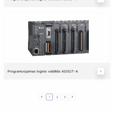
Programuojamas loginis valdiklis AS332T-A
1
2
3