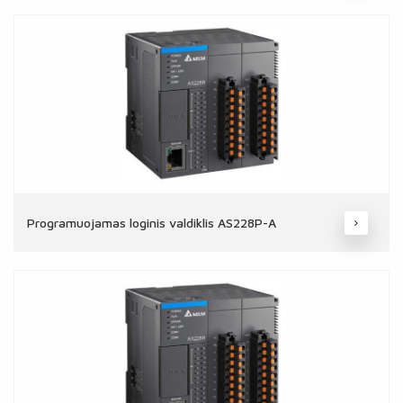
Programuojamas loginis valdiklis AS228P-A