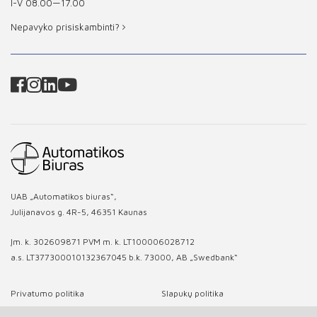
I-V 08.00—17.00
Nepavyko prisiskambinti?
UAB „Automatikos biuras“,
Julijanavos g. 4R-5, 46351 Kaunas
Įm. k. 302609871 PVM m. k. LT100006028712
a.s. LT377300010132367045 b.k. 73000, AB „Swedbank“
Privatumo politika
Slapukų politika