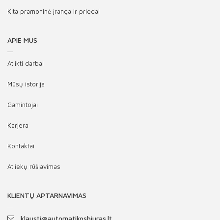
Kita pramoninė įranga ir priedai
APIE MUS
Atlikti darbai
Mūsų istorija
Gamintojai
Karjera
Kontaktai
Atliekų rūšiavimas
KLIENTŲ APTARNAVIMAS
klausti@automatikosbiuras.lt