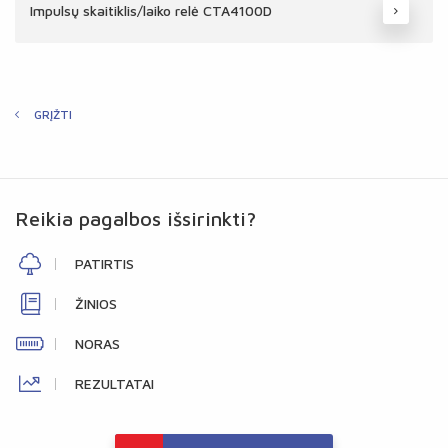
Impulsų skaitiklis/laiko relė CTA4100D
GRĮŽTI
Reikia pagalbos išsirinkti?
PATIRTIS
ŽINIOS
NORAS
REZULTATAI