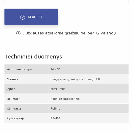
KLAUSTI
Į užklausas atsakome greičiau nei per 12 valandų.
Techniniai duomenys
Maitinimo įtampa
24 VDC
Ekranas
Dviejų eilučių, šešių skaitmenų LCD
Įėjimai
NPN, PNP
Išėjimas 1
Relinis/tranzistorinis
Išėjimas 2
Relinis
Ryšio sąsaja
RS-485