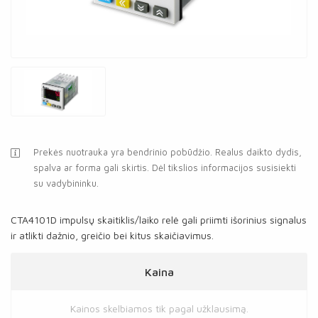
Prekės nuotrauka yra bendrinio pobūdžio. Realus daikto dydis,
spalva ar forma gali skirtis. Dėl tikslios informacijos susisiekti
su vadybininku.
CTA4101D impulsų skaitiklis/laiko relė gali priimti išorinius signalus
ir atlikti dažnio, greičio bei kitus skaičiavimus.
Kaina
Kainos skelbiamos tik pagal užklausimą.