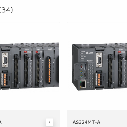
(34)
A
AS324MT-A