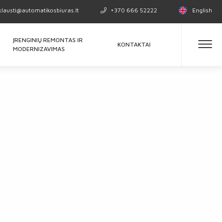
klausti@automatikosbiuras.lt
+370 666 52222
English
ĮRENGINIŲ REMONTAS IR
KONTAKTAI
MODERNIZAVIMAS