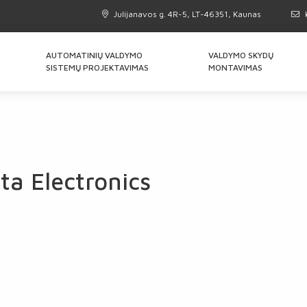
Julijanavos g. 4R-5, LT-46351, Kaunas
AUTOMATINIŲ VALDYMO
VALDYMO SKYDŲ
SISTEMŲ PROJEKTAVIMAS
MONTAVIMAS
ta Electronics