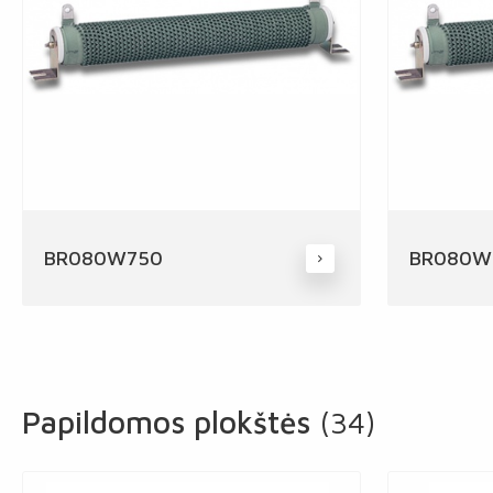
BR080W750
BR080W
Papildomos plokštės
(34)