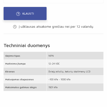
KLAUSTI
Į užklausas atsakome greičiau nei per 12 valandų.
Techniniai duomenys
Išėjimo tipas
NPN
Maitinimo įtampa
12-24 VDC
Ekranas
Dviejų eilučių, keturių skaitmenų LCD
Matuojamas diapazonas
-100 kPa ~ 1000 kPa
Maksimalus galimas slėgis
1501 kPa