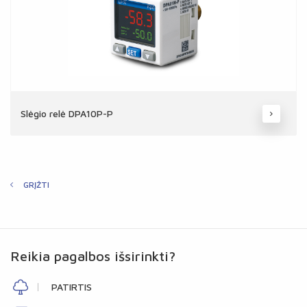
Slėgio relė DPA10P-P
GRĮŽTI
Reikia pagalbos išsirinkti?
PATIRTIS