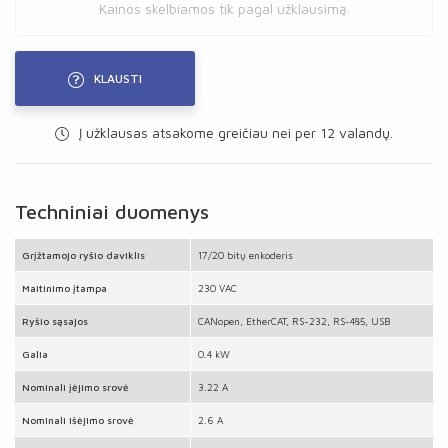
Kainos skelbiamos tik pagal užklausimą.
KLAUSTI
Į užklausas atsakome greičiau nei per 12 valandų.
Techniniai duomenys
Grįžtamojo ryšio daviklis
17/20 bitų enkoderis
Maitinimo įtampa
230 VAC
Ryšio sąsajos
CANopen, EtherCAT, RS-232, RS-485, USB
Galia
0.4 kW
Nominali įėjimo srovė
3.22 A
Nominali išėjimo srovė
2.6 A