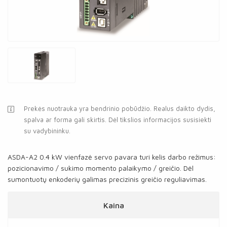
Prekės nuotrauka yra bendrinio pobūdžio. Realus daikto dydis,
spalva ar forma gali skirtis. Dėl tikslios informacijos susisiekti
su vadybininku.
ASDA-A2 0.4 kW vienfazė servo pavara turi kelis darbo režimus:
pozicionavimo / sukimo momento palaikymo / greičio. Dėl
sumontuotų enkoderių galimas precizinis greičio reguliavimas.
Kaina