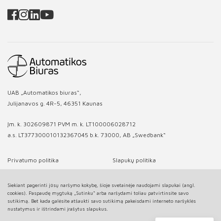
UAB „Automatikos biuras“,
Julijanavos g. 4R-5, 46351 Kaunas
Įm. k. 302609871 PVM m. k. LT100006028712
a.s. LT377300010132367045 b.k. 73000, AB „Swedbank“
Privatumo politika
Slapukų politika
Siekiant pagerinti jūsų naršymo kokybę, šioje svetainėje naudojami slapukai (angl.
cookies). Paspaudę mygtuką „Sutinku“ arba naršydami toliau patvirtinsite savo
sutikimą. Bet kada galėsite atšaukti savo sutikimą pakeisdami interneto naršyklės
nustatymus ir ištrindami įrašytus slapukus.