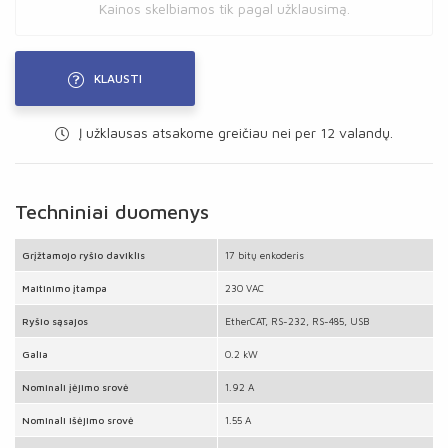
Kainos skelbiamos tik pagal užklausimą.
KLAUSTI
Į užklausas atsakome greičiau nei per 12 valandų.
Techniniai duomenys
Grįžtamojo ryšio daviklis
17 bitų enkoderis
Maitinimo įtampa
230 VAC
Ryšio sąsajos
EtherCAT, RS-232, RS-485, USB
Galia
0.2 kW
Nominali įėjimo srovė
1.92 A
Nominali išėjimo srovė
1.55 A