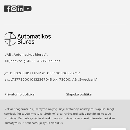
UAB „Automatikos biuras“,
Julijanavos g. 4R-5, 46351 Kaunas
Įm. k. 302609871 PVM m. k. LT100006028712
a.s. LT377300010132367045 b.k. 73000, AB „Swedbank“
Privatumo politika
Slapukų politika
Siekiant pagerinti jūsų naršymo kokybę, šioje svetainėje naudojami slapukai (angl.
cookies). Paspaudę mygtuką „Sutinku“ arba naršydami toliau patvirtinsite savo
sutikimą. Bet kada galėsite atšaukti savo sutikimą pakeisdami interneto naršyklės
nustatymus ir ištrindami įrašytus slapukus.