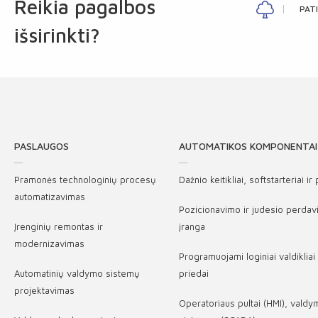
Reikia pagalbos
PAT
išsirinkti?
PASLAUGOS
AUTOMATIKOS KOMPONENTAI
Pramonės technologinių procesų
Dažnio keitikliai, softstarteriai ir
automatizavimas
Pozicionavimo ir judesio perda
Įrenginių remontas ir
įranga
modernizavimas
Programuojami loginiai valdikliai 
Automatinių valdymo sistemų
priedai
projektavimas
Operatoriaus pultai (HMI), vald