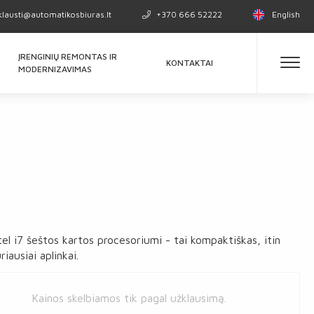
klausti@automatikosbiuras.lt
+370 666 52222
English
ĮRENGINIŲ REMONTAS IR
KONTAKTAI
MODERNIZAVIMAS
el i7 šeštos kartos procesoriumi - tai kompaktiškas, itin
iausiai aplinkai.
Kainos skelbiamos tik pagal užklausimą.