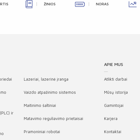
IRTIS
ŽINIOS
NORAS
APIE MUS
 priedai
Lazeriai, lazerinė įranga
Atlikti darbai
vimo
Vaizdo atpažinimo sistemos
Mūsų istorija
Maitinimo šaltiniai
Gamintojai
(PLC) ir
Matavimo reguliavimo prietaisai
Karjera
Pramoniniai robotai
Kontaktai
ymo