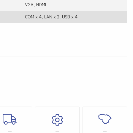
VGA, HDMI
COM x 4, LAN x 2, USB x 4