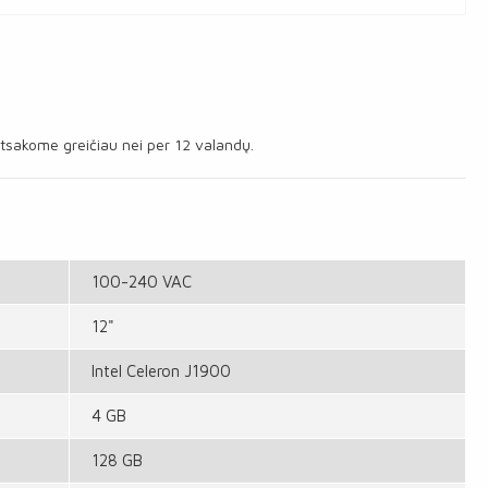
tsakome greičiau nei per 12 valandų.
100-240 VAC
12"
Intel Celeron J1900
4 GB
128 GB