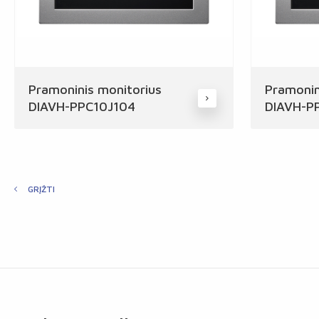
Pramoninis monitorius
Pramonin
DIAVH-PPC10J104
DIAVH-P
GRĮŽTI