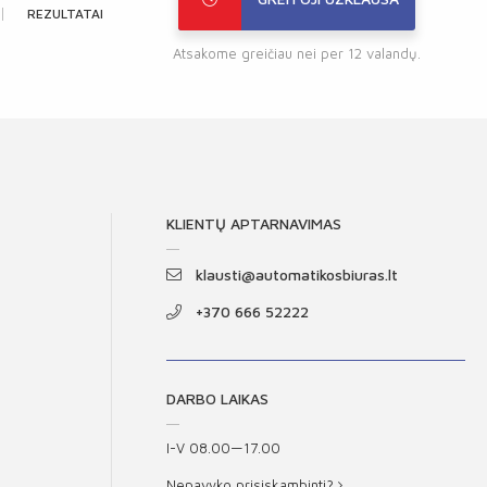
REZULTATAI
Atsakome greičiau nei per 12 valandų.
KLIENTŲ APTARNAVIMAS
klausti@automatikosbiuras.lt
+370 666 52222
DARBO LAIKAS
I-V 08.00—17.00
Nepavyko prisiskambinti?