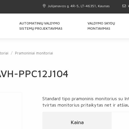
Julijanavos g. 4R-5, LT-46351, Kaunas
AUTOMATINIŲ VALDYMO
VALDYMO SKYDŲ
SISTEMŲ PROJEKTAVIMAS
MONTAVIMAS
oriai
Pramoniniai monitoriai
IAVH-PPC12J104
Standard tipo pramoninis monitorius su Int
tvirtas monitorius pritaikytas net ir atšiaur
Kaina