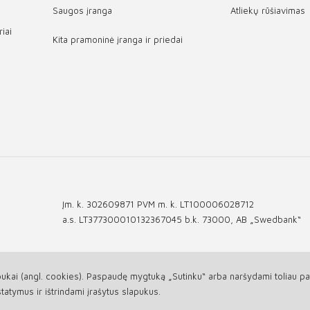
Saugos įranga
Atliekų rūšiavimas
iai
Kita pramoninė įranga ir priedai
Įm. k. 302609871 PVM m. k. LT100006028712
a.s. LT377300010132367045 b.k. 73000, AB „Swedbank“
ukai (angl. cookies). Paspaudę mygtuką „Sutinku“ arba naršydami toliau patv
tatymus ir ištrindami įrašytus slapukus.