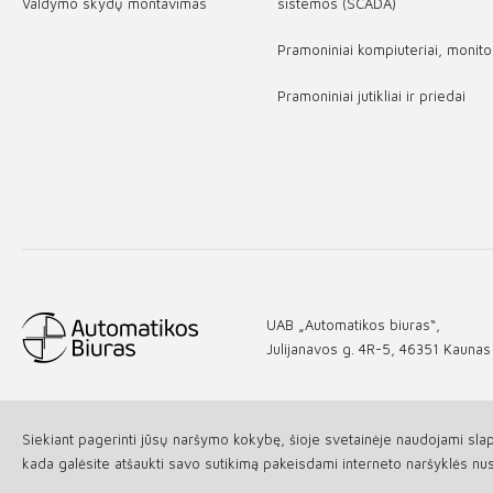
Valdymo skydų montavimas
sistemos (SCADA)
Pramoniniai kompiuteriai, monitor
Pramoniniai jutikliai ir priedai
UAB „Automatikos biuras“,
Julijanavos g. 4R-5, 46351 Kaunas
Siekiant pagerinti jūsų naršymo kokybę, šioje svetainėje naudojami slap
© 2026 Visos teisės saugomos UAB „Automatikos biuras"
kada galėsite atšaukti savo sutikimą pakeisdami interneto naršyklės nus