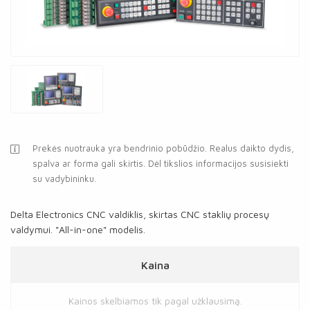
Prekės nuotrauka yra bendrinio pobūdžio. Realus daikto dydis,
spalva ar forma gali skirtis. Dėl tikslios informacijos susisiekti
su vadybininku.
Delta Electronics CNC valdiklis, skirtas CNC staklių procesų
valdymui. "All-in-one" modelis.
Kaina
Kainos skelbiamos tik pagal užklausimą.