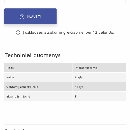
KLAUSTI
Į užklausas atsakome greičiau nei per 12 valandų.
Techniniai duomenys
Tipas
"Viskas viename"
Kalba
Anglų
Valdomų ašių skaičius
4 ašys
Ekrano įstrižainė
8"