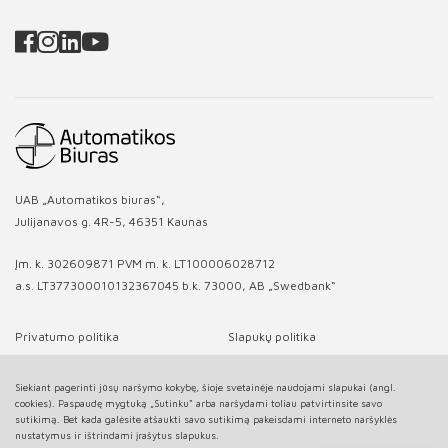
UAB „Automatikos biuras“,
Julijanavos g. 4R-5, 46351 Kaunas
Įm. k. 302609871 PVM m. k. LT100006028712
a.s. LT377300010132367045 b.k. 73000, AB „Swedbank“
Privatumo politika
Slapukų politika
Siekiant pagerinti jūsų naršymo kokybę, šioje svetainėje naudojami slapukai (angl.
cookies). Paspaudę mygtuką „Sutinku“ arba naršydami toliau patvirtinsite savo
sutikimą. Bet kada galėsite atšaukti savo sutikimą pakeisdami interneto naršyklės
nustatymus ir ištrindami įrašytus slapukus.