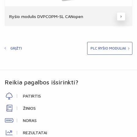
Ryšio modulis DVPCOPM-SL CANopen
GRĮŽTI
PLC RYŠIO MODULIAI
Reikia pagalbos išsirinkti?
PATIRTIS
ŽINIOS
NORAS
REZULTATAI