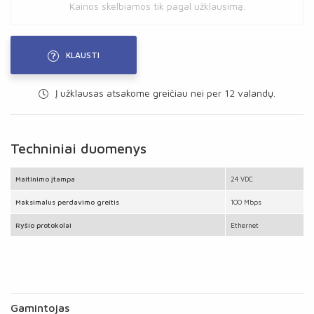
Kainos skelbiamos tik pagal užklausimą.
KLAUSTI
Į užklausas atsakome greičiau nei per 12 valandų.
Techniniai duomenys
Maitinimo įtampa
24 VDC
Maksimalus perdavimo greitis
100 Mbps
Ryšio protokolai
Ethernet
Gamintojas