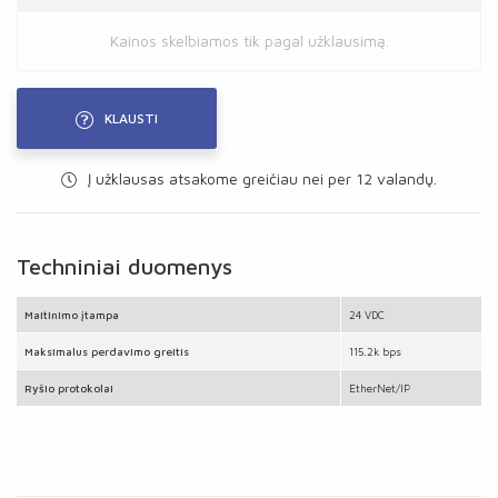
Kainos skelbiamos tik pagal užklausimą.
KLAUSTI
Į užklausas atsakome greičiau nei per 12 valandų.
Techniniai duomenys
Maitinimo įtampa
24 VDC
Maksimalus perdavimo greitis
115.2k bps
Ryšio protokolai
EtherNet/IP