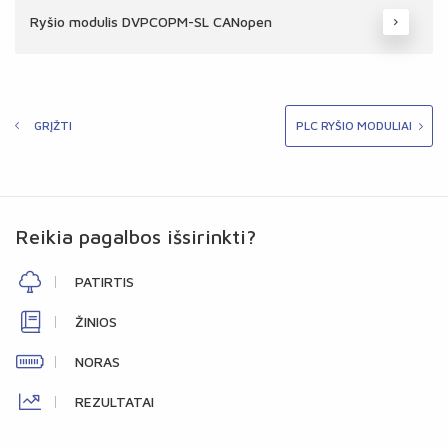
Ryšio modulis DVPCOPM-SL CANopen
GRĮŽTI
PLC RYŠIO MODULIAI
Reikia pagalbos išsirinkti?
PATIRTIS
ŽINIOS
NORAS
REZULTATAI